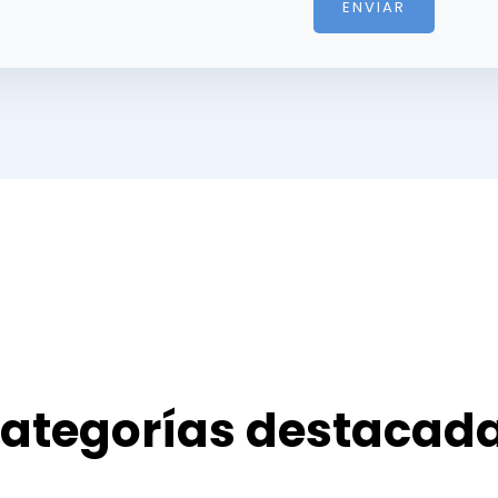
ENVIAR
e
*
ategorías destacad