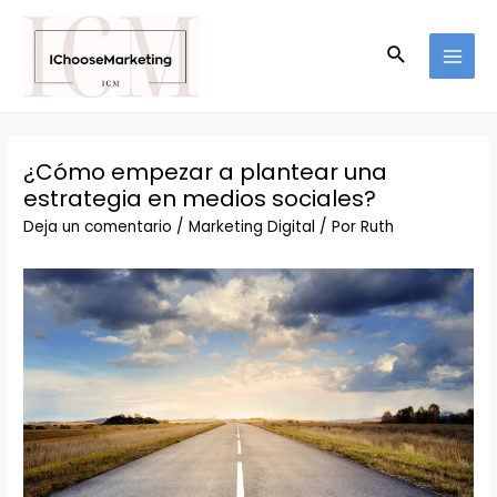
Ir
al
Buscar
contenido
MAI
MEN
¿Cómo empezar a plantear una
estrategia en medios sociales?
Deja un comentario
/
Marketing Digital
/ Por
Ruth